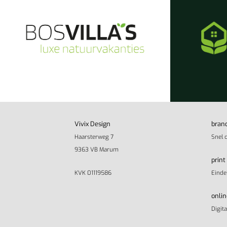
Vivix Design
bran
Haarsterweg 7
Snel 
9363 VB Marum
print
KVK 01119586
Einde
onlin
Digit