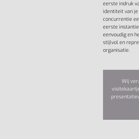
eerste indruk va
identiteit van j
concurrentie een
eerste instantie
eenvoudig en h
stijlvol en repr
organisatie.
Wij ver
visitekaartj
presentatiew