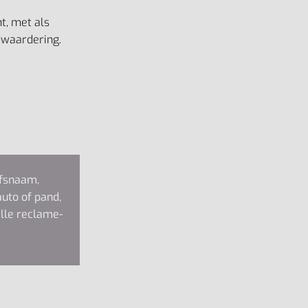
t, met als
 waardering.
jfsnaam,
auto of pand,
alle reclame-