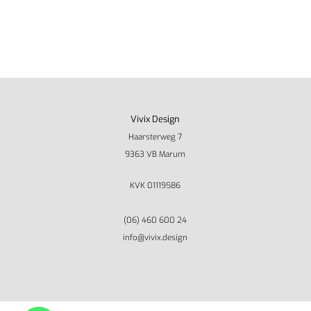
Vivix Design
Haarsterweg 7
9363 VB Marum
KVK 01119586
(06) 460 600 24
info@vivix.design