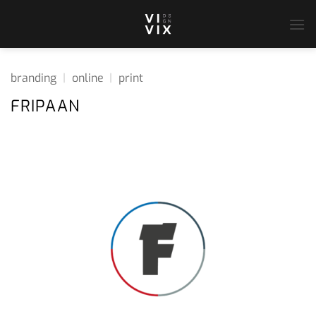
Ga
naar
inhoud
branding
|
online
|
print
FRIPAAN