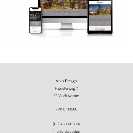
Vivix Design
Haarsterweg 7
9363 VB Marum
KVK 01119586
(06) 460 600 24
info@vivix.design